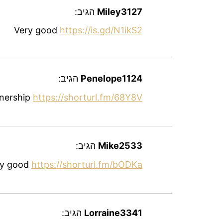
Miley3127
הגיב:
Very good
https://is.gd/N1ikS2
Penelope1124
הגיב:
tnership
https://shorturl.fm/68Y8V
Mike2533
הגיב:
ry good
https://shorturl.fm/bODKa
Lorraine3341
הגיב: