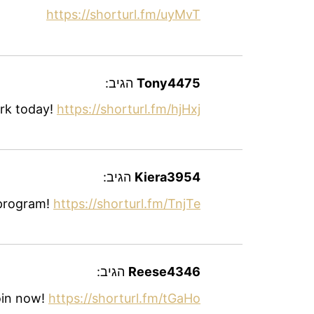
https://shorturl.fm/uyMvT
Tony4475
הגיב:
ork today!
https://shorturl.fm/hjHxj
Kiera3954
הגיב:
 program!
https://shorturl.fm/TnjTe
Reese4346
הגיב:
oin now!
https://shorturl.fm/tGaHo