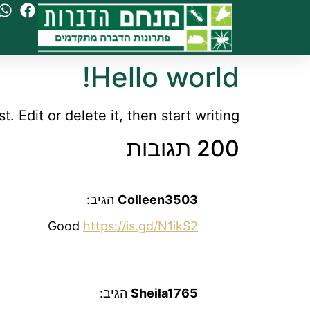
Hello world!
 Edit or delete it, then start writing!
200 תגובות
Colleen3503
הגיב:
Good
https://is.gd/N1ikS2
Sheila1765
הגיב: